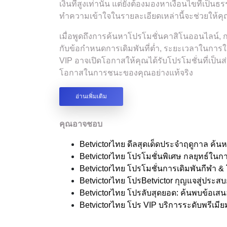
เงินที่สูงเท่านั้น แต่ยังต้องมองหาเงื่อนไขที่
ทำความเข้าใจในรายละเอียดเหล่านี้จะช่วยให้คุ
เมื่อพูดถึงการค้นหาโปรโมชั่นคาสิโนออนไลน์, 
กับข้อกำหนดการเดิมพันที่ต่ำ, ระยะเวลาในการใ
VIP อาจเปิดโอกาสให้คุณได้รับโปรโมชั่นที่เป็นส
โอกาสในการชนะของคุณอย่างแท้จริง
อ่านเพิ่มเติม
คุณอาจชอบ
Betvictorไทย ดีลสุดเด็ดประจำฤดูกาล ค้น
Betvictorไทย โปรโมชั่นพิเศษ กลยุทธ์ในการเ
Betvictorไทย โปรโมชั่นการเดิมพันกีฬา 
Betvictorไทย โปรBetvictor กุญแจสู่ประสบ
Betvictorไทย โปรลับสุดยอด: ค้นพบข้อเสนอท
Betvictorไทย โปร VIP บริการระดับพรีเมี