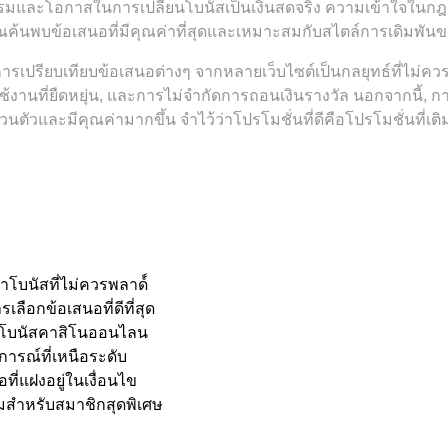
เป็นธรรมและโอกาสในการเปลี่ยนโบนัสเป็นเงินสดจริง ความเข้าใจในก
ณค้นพบข้อเสนอที่มีคุณค่าที่สุดและเหมาะสมกับสไตล์การเดิมพันขอ
การเปรียบเทียบข้อเสนอต่างๆ จากหลายเว็บไซต์เป็นกลยุทธ์ที่ไม่ค
ช้งานที่ยืดหยุ่น, และการไม่จำกัดการถอนเงินรางวัล นอกจากนี้,
่วนตัวและมีคุณค่ามากขึ้น จำไว้ว่าโปรโมชั่นที่ดีคือโปรโมชั่นที
หาโบนัสที่ไม่ควรพลาด
ลือกข้อเสนอที่ดีที่สุด
& โบนัสคาสิโนออนไลน
การณ์ที่เหนือระดับ
ี่แฝงอยู่ในเงื่อนไข
ยมสำหรับสมาชิกสุดพิเศษ