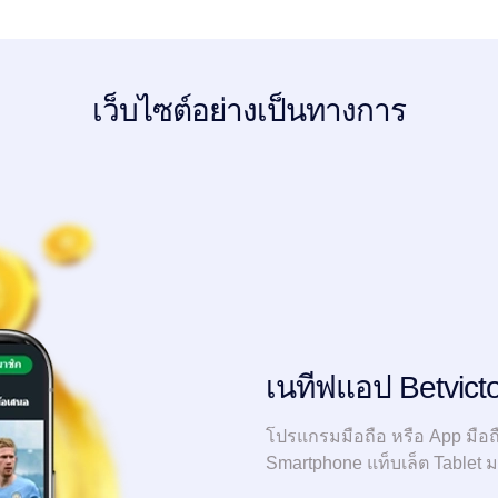
เว็บไซต์อย่างเป็นทางการ
เนทีฟแอป Betvict
โปรแกรมมือถือ หรือ App มือ
Smartphone แท็บเล็ต Tablet 