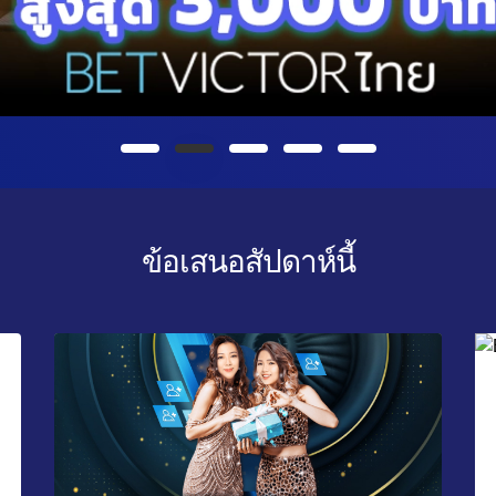
ข้อเสนอสัปดาห์นี้