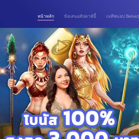
หน้าหลัก
ข้อเสนอสัปดาห์นี้
เนทีฟแอป Betvic