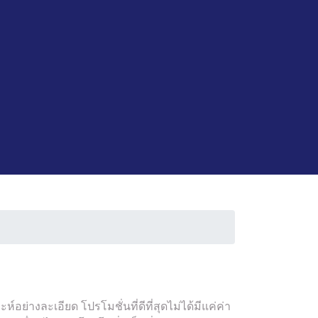
างละเอียด โปรโมชั่นที่ดีที่สุดไม่ได้มีแค่ค่า